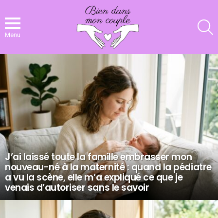
R
Menu
NOS
DERNIERS
ARTICLES
J’ai laissé toute la famille embrasser mon
nouveau-né à la maternité : quand la pédiatre
a vu la scène, elle m’a expliqué ce que je
venais d’autoriser sans le savoir