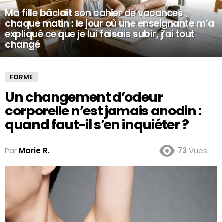
Ma fille bâclait son cahier de vacances
chaque matin : le jour où une enseignante m’a
expliqué ce que je lui faisais subir, j’ai tout
changé
FORME
Un changement d’odeur
corporelle n’est jamais anodin :
quand faut-il s’en inquiéter ?
Par
Marie R.
73
Vues