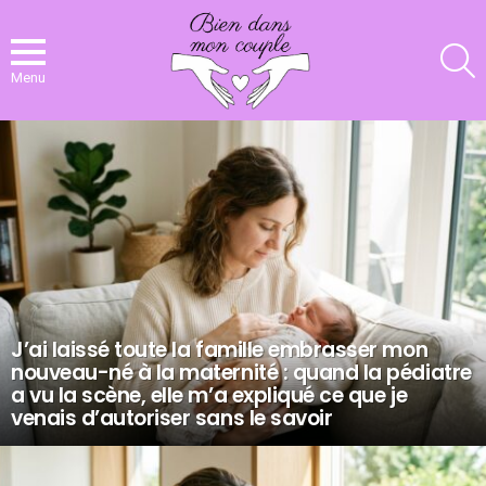
R
Menu
NOS
DERNIERS
ARTICLES
J’ai laissé toute la famille embrasser mon
nouveau-né à la maternité : quand la pédiatre
a vu la scène, elle m’a expliqué ce que je
venais d’autoriser sans le savoir