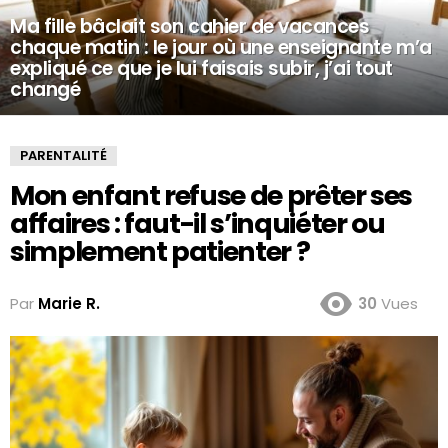
Ma fille bâclait son cahier de vacances
chaque matin : le jour où une enseignante m’a
expliqué ce que je lui faisais subir, j’ai tout
changé
PARENTALITÉ
Mon enfant refuse de prêter ses
affaires : faut-il s’inquiéter ou
simplement patienter ?
Par
Marie R.
30
Vues