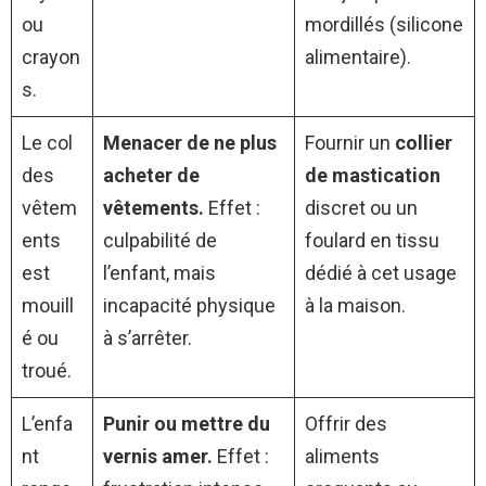
ou
mordillés (silicone
crayon
alimentaire).
s.
Le col
Menacer de ne plus
Fournir un
collier
des
acheter de
de mastication
vêtem
vêtements.
Effet :
discret ou un
ents
culpabilité de
foulard en tissu
est
l’enfant, mais
dédié à cet usage
mouill
incapacité physique
à la maison.
é ou
à s’arrêter.
troué.
L’enfa
Punir ou mettre du
Offrir des
nt
vernis amer.
Effet :
aliments