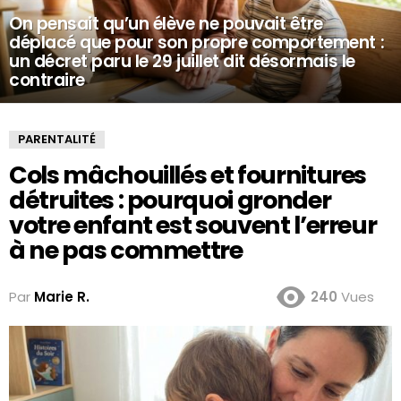
On pensait qu’un élève ne pouvait être
déplacé que pour son propre comportement :
un décret paru le 29 juillet dit désormais le
contraire
PARENTALITÉ
Cols mâchouillés et fournitures
détruites : pourquoi gronder
votre enfant est souvent l’erreur
à ne pas commettre
Par
Marie R.
240
Vues