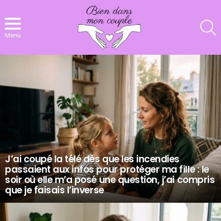
R
Menu
NOS
DERNIERS
ARTICLES
J’ai coupé la télé dès que les incendies
passaient aux infos pour protéger ma fille : le
soir où elle m’a posé une question, j’ai compris
que je faisais l’inverse