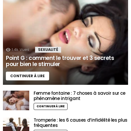
1.4k
Vues
SEXUALITÉ
Point G : comment le trouver et 3 secrets
pour bien le stimuler
CONTINUER À LIRE
Femme fontaine : 7 choses à savoir sur ce
phénomène intrigant
CONTINUER À LIRE
Tromperie : les 6 causes d’infidélité les plus
fréquentes