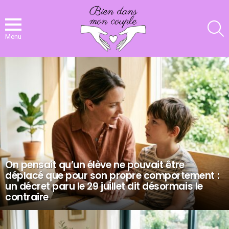
R
Menu
NOS
DERNIERS
ARTICLES
On pensait qu’un élève ne pouvait être
déplacé que pour son propre comportement :
un décret paru le 29 juillet dit désormais le
contraire