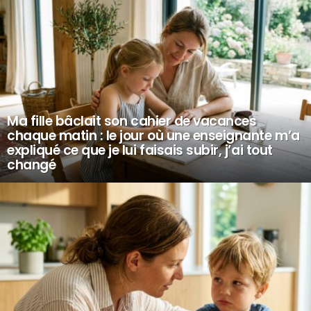
Ma fille bâclait son cahier de vacances
chaque matin : le jour où une enseignante m’a
expliqué ce que je lui faisais subir, j’ai tout
changé