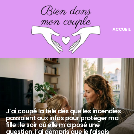
ACCUEIL
NOS
DERNIERS
ARTICLES
J’ai coupé la télé dès que les incendies
passaient aux infos pour protéger ma
fille : le soir où elle m’a posé une
question, j’ai compris que je faisais