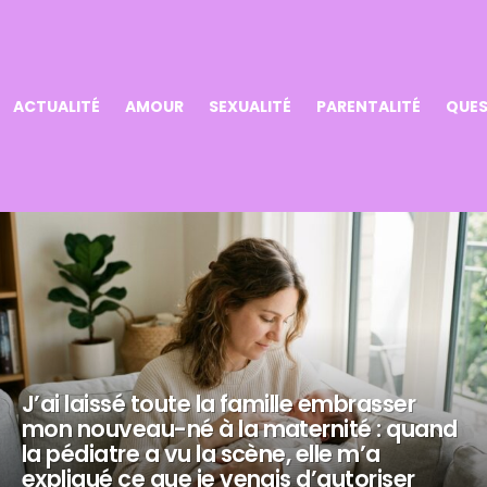
ACTUALITÉ
AMOUR
SEXUALITÉ
PARENTALITÉ
QUES
J’ai laissé toute la famille embrasser
mon nouveau-né à la maternité : quand
la pédiatre a vu la scène, elle m’a
expliqué ce que je venais d’autoriser