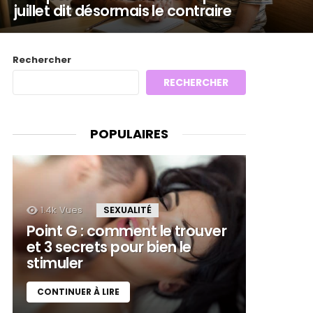
juillet dit désormais le contraire
Rechercher
RECHERCHER
POPULAIRES
1.4k
Vues
SEXUALITÉ
Point G : comment le trouver
et 3 secrets pour bien le
stimuler
CONTINUER À LIRE