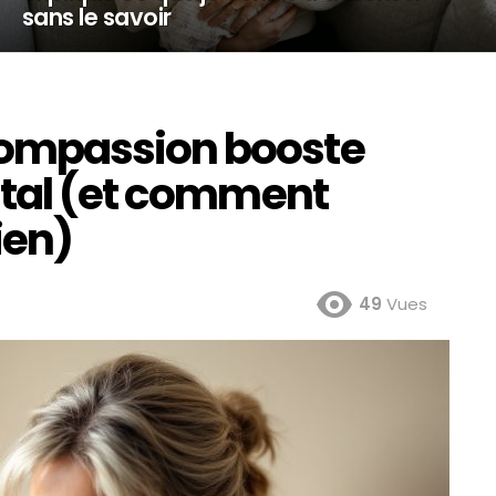
sans le savoir
ompassion booste
ntal (et comment
ien)
49
Vues