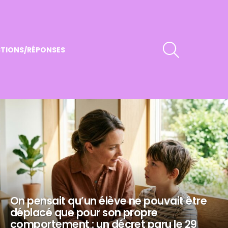
RECHERCHER
TIONS/RÉPONSES
On pensait qu’un élève ne pouvait être
déplacé que pour son propre
comportement : un décret paru le 29