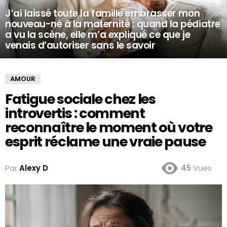
J’ai laissé toute la famille embrasser mon
nouveau-né à la maternité : quand la pédiatre
a vu la scène, elle m’a expliqué ce que je
venais d’autoriser sans le savoir
AMOUR
Fatigue sociale chez les
introvertis : comment
reconnaître le moment où votre
esprit réclame une vraie pause
Par
Alexy D
45
Vues