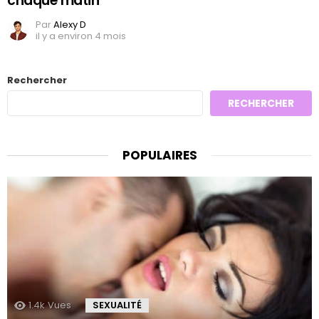
chaque matin
Par
Alexy D
il y a environ 4 mois
Rechercher
RECHERCHER
POPULAIRES
1.4k
Vues
SEXUALITÉ