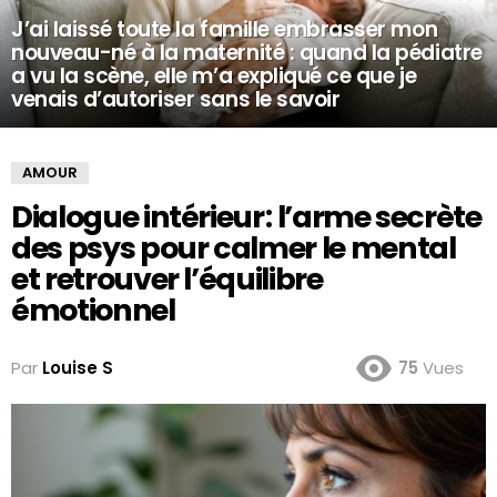
J’ai laissé toute la famille embrasser mon
nouveau-né à la maternité : quand la pédiatre
a vu la scène, elle m’a expliqué ce que je
venais d’autoriser sans le savoir
AMOUR
Dialogue intérieur : l’arme secrète
des psys pour calmer le mental
et retrouver l’équilibre
émotionnel
Par
Louise S
75
Vues