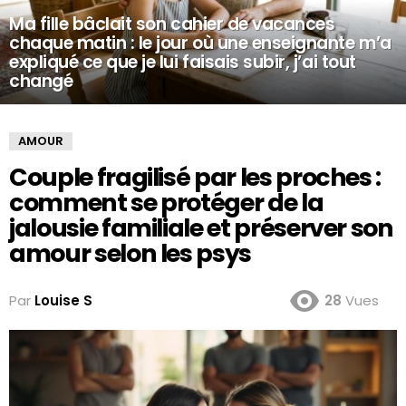
Ma fille bâclait son cahier de vacances
chaque matin : le jour où une enseignante m’a
expliqué ce que je lui faisais subir, j’ai tout
changé
AMOUR
Couple fragilisé par les proches :
comment se protéger de la
jalousie familiale et préserver son
amour selon les psys
Par
Louise S
28
Vues