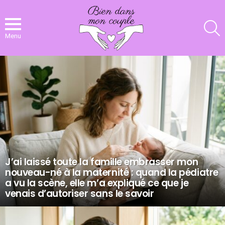
R
Menu
NOS
DERNIERS
ARTICLES
J’ai laissé toute la famille embrasser mon
nouveau-né à la maternité : quand la pédiatre
a vu la scène, elle m’a expliqué ce que je
venais d’autoriser sans le savoir