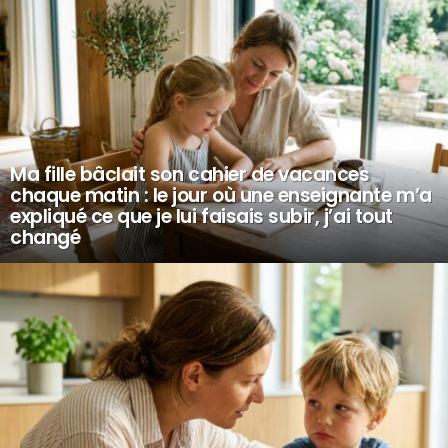
Ma fille bâclait son cahier de vacances
chaque matin : le jour où une enseignante m’a
expliqué ce que je lui faisais subir, j’ai tout
changé