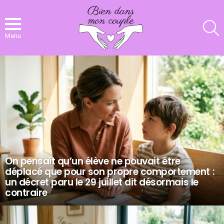
R
Menu
NOS
DERNIERS
ARTICLES
On pensait qu’un élève ne pouvait être
déplacé que pour son propre comportement :
un décret paru le 29 juillet dit désormais le
contraire