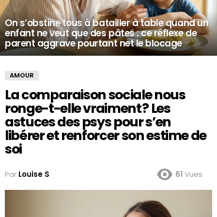
On s’obstine tous à batailler à table quand un
enfant ne veut que des pâtes : ce réflexe de
parent aggrave pourtant net le blocage
AMOUR
La comparaison sociale nous
ronge-t-elle vraiment ? Les
astuces des psys pour s’en
libérer et renforcer son estime de
soi
Par
Louise S
61
Vues