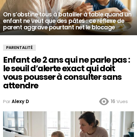
On s’obstine tous à batailler à table quand un
enfant ne veut que des pâtes : ce réflexe de
parent aggrave pourtant net le blocage
PARENTALITÉ
Enfant de 2 ans qui ne parle pas :
le seuil d’alerte exact qui doit
vous pousser à consulter sans
attendre
Par
Alexy D
16
Vues