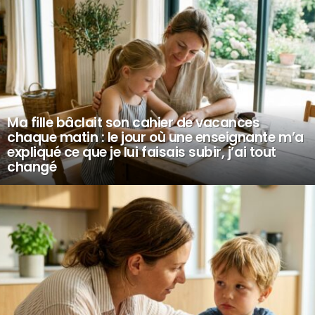
Ma fille bâclait son cahier de vacances
chaque matin : le jour où une enseignante m’a
expliqué ce que je lui faisais subir, j’ai tout
changé