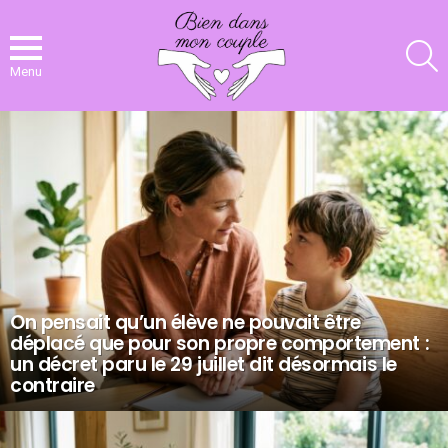
R
Menu
NOS
DERNIERS
ARTICLES
On pensait qu’un élève ne pouvait être
déplacé que pour son propre comportement :
un décret paru le 29 juillet dit désormais le
contraire