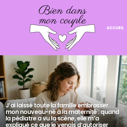
ACCUEIL
NOS
DERNIERS
ARTICLES
J’ai laissé toute la famille embrasser
mon nouveau-né à la maternité : quand
la pédiatre a vu la scène, elle m’a
expliqué ce que je venais d’autoriser