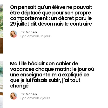
On pensait qu’un élève ne pouvait
être déplacé que pour son propre
comportement : un décret paru le
29 juillet dit désormais le contraire
Par
Marie R.
il y a environ un jour
Ma fille bâclait son cahier de
vacances chaque matin : le jour où
une enseignante m’a expliqué ce
que je lui faisais subir, j’ai tout
changé
Par
Marie R.
il y a environ 2 jours