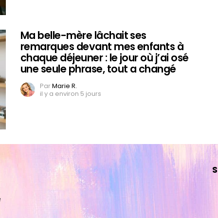
Ma belle-mère lâchait ses
remarques devant mes enfants à
chaque déjeuner : le jour où j’ai osé
une seule phrase, tout a changé
Par
Marie R.
il y a environ 5 jours
S
e