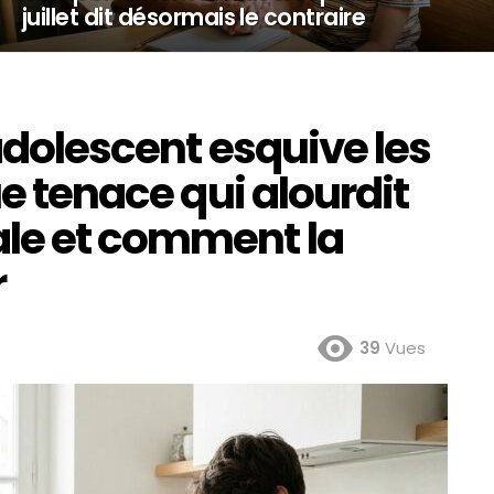
juillet dit désormais le contraire
 adolescent esquive les
ue tenace qui alourdit
le et comment la
r
39
Vues