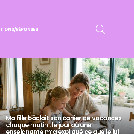
RECHERCHER
TIONS/RÉPONSES
Ma fille bâclait son cahier de vacances
chaque matin : le jour où une
enseignante m’a expliqué ce que je lui