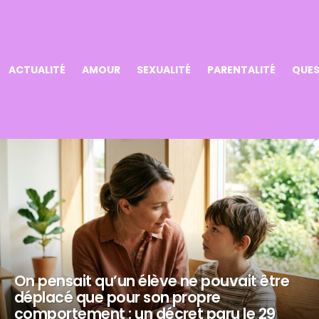
ACTUALITÉ
AMOUR
SEXUALITÉ
PARENTALITÉ
QUES
On pensait qu’un élève ne pouvait être
déplacé que pour son propre
comportement : un décret paru le 29