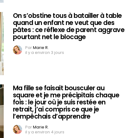
On s’obstine tous à batailler à table
quand un enfant ne veut que des
pâtes : ce réflexe de parent aggrave
pourtant net le blocage
Par
Marie R.
il y a environ 3 jours
Ma fille se faisait bousculer au
square et je me précipitais chaque
fois : le jour où je suis restée en
retrait, j’ai compris ce que je
l’empêchais d’apprendre
Par
Marie R.
il y a environ 4 jours