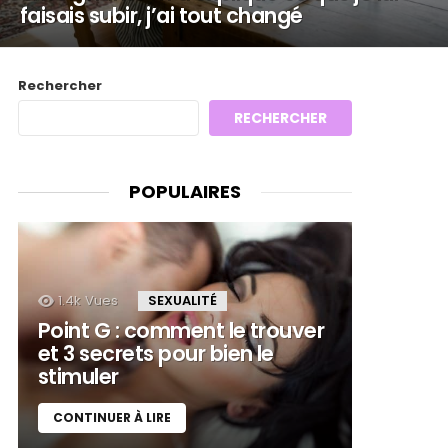
faisais subir, j’ai tout changé
Rechercher
RECHERCHER
POPULAIRES
1.4k
Vues
SEXUALITÉ
Point G : comment le trouver
et 3 secrets pour bien le
stimuler
CONTINUER À LIRE