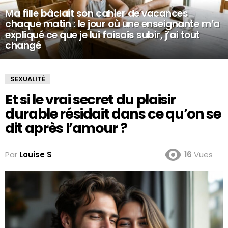
Ma fille bâclait son cahier de vacances
chaque matin : le jour où une enseignante m’a
expliqué ce que je lui faisais subir, j’ai tout
changé
SEXUALITÉ
Et si le vrai secret du plaisir
durable résidait dans ce qu’on se
dit après l’amour ?
Par
Louise S
16
Vues