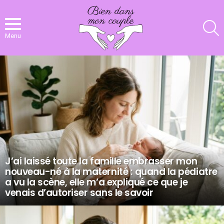
R
Menu
NOS
DERNIERS
ARTICLES
J’ai laissé toute la famille embrasser mon
nouveau-né à la maternité : quand la pédiatre
a vu la scène, elle m’a expliqué ce que je
venais d’autoriser sans le savoir