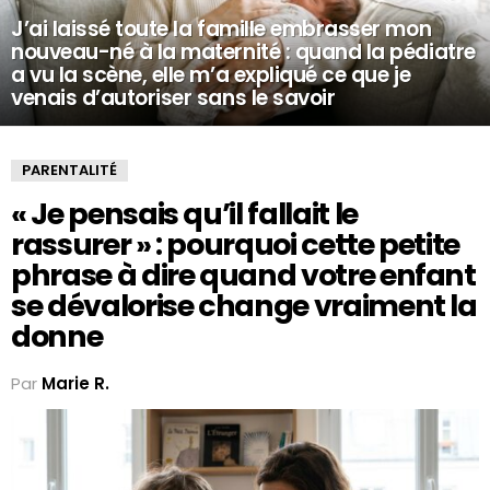
J’ai laissé toute la famille embrasser mon
nouveau-né à la maternité : quand la pédiatre
a vu la scène, elle m’a expliqué ce que je
venais d’autoriser sans le savoir
PARENTALITÉ
« Je pensais qu’il fallait le
rassurer » : pourquoi cette petite
phrase à dire quand votre enfant
se dévalorise change vraiment la
donne
Par
Marie R.