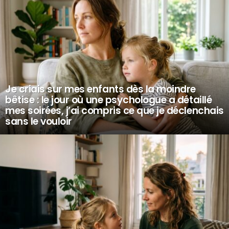
Je criais sur mes enfants dès la moindre
bêtise : le jour où une psychologue a détaillé
mes soirées, j’ai compris ce que je déclenchais
sans le vouloir