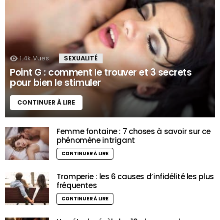
1.4k
Vues
SEXUALITÉ
Point G : comment le trouver et 3 secrets
pour bien le stimuler
CONTINUER À LIRE
Femme fontaine : 7 choses à savoir sur ce
phénomène intrigant
CONTINUER À LIRE
Tromperie : les 6 causes d’infidélité les plus
fréquentes
CONTINUER À LIRE