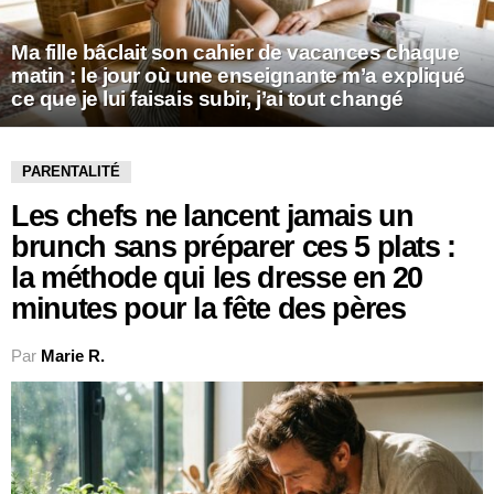
Ma fille bâclait son cahier de vacances chaque
matin : le jour où une enseignante m’a expliqué
ce que je lui faisais subir, j’ai tout changé
PARENTALITÉ
Les chefs ne lancent jamais un
brunch sans préparer ces 5 plats :
la méthode qui les dresse en 20
minutes pour la fête des pères
Par
Marie R.