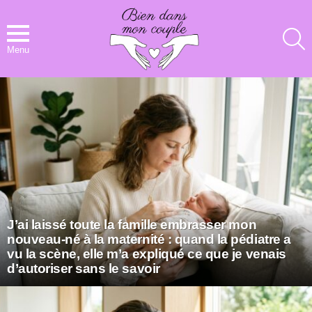
R
Menu
NOS
DERNIERS
ARTICLES
J’ai laissé toute la famille embrasser mon
nouveau-né à la maternité : quand la pédiatre a
vu la scène, elle m’a expliqué ce que je venais
d’autoriser sans le savoir