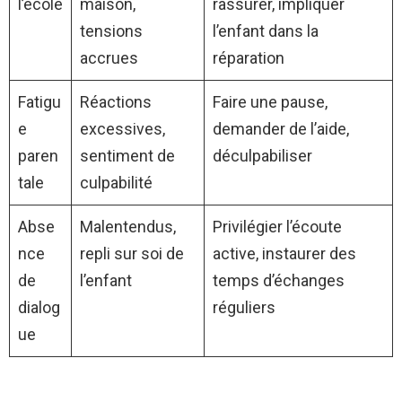
l’école
maison,
rassurer, impliquer
tensions
l’enfant dans la
accrues
réparation
Fatigu
Réactions
Faire une pause,
e
excessives,
demander de l’aide,
paren
sentiment de
déculpabiliser
tale
culpabilité
Abse
Malentendus,
Privilégier l’écoute
nce
repli sur soi de
active, instaurer des
de
l’enfant
temps d’échanges
dialog
réguliers
ue