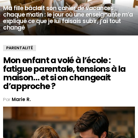
Ma fille bâclait son cahier de vacances
chaque matin : le jour où une enseignante m’a
expliqué ce que je lui faisais subir, j’ai tout
changé
PARENTALITÉ
Mon enfant a volé à l’école :
fatigue parentale, tensions à la
maison… et si on changeait
d’approche ?
Par
Marie R.