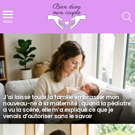
R
Menu
NOS
DERNIERS
ARTICLES
J’ai laissé toute la famille embrasser mon
nouveau-né à la maternité : quand la pédiatre
a vu la scène, elle m’a expliqué ce que je
venais d’autoriser sans le savoir