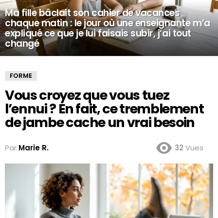
Ma fille bâclait son cahier de vacances
chaque matin : le jour où une enseignante m’a
expliqué ce que je lui faisais subir, j’ai tout
changé
FORME
Vous croyez que vous tuez
l’ennui ? En fait, ce tremblement
de jambe cache un vrai besoin
Par
Marie R.
32
Vues