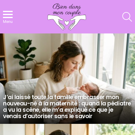
R
Menu
NOS
DERNIERS
ARTICLES
J’ai laissé toute la famille embrasser mon
nouveau-né à la maternité : quand la pédiatre
a vu la scène, elle m’a expliqué ce que je
venais d’autoriser sans le savoir