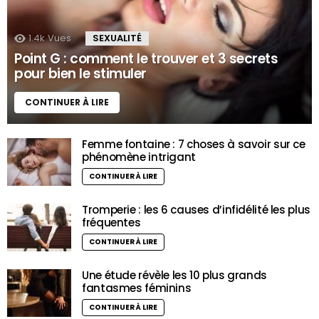
1.4k
Vues
SEXUALITÉ
Point G : comment le trouver et 3 secrets
pour bien le stimuler
CONTINUER À LIRE
Femme fontaine : 7 choses à savoir sur ce
phénomène intrigant
CONTINUER À LIRE
Tromperie : les 6 causes d’infidélité les plus
fréquentes
CONTINUER À LIRE
Une étude révèle les 10 plus grands
fantasmes féminins
CONTINUER À LIRE