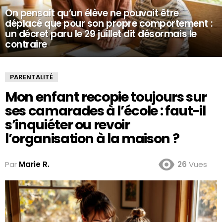
On pensait qu’un élève ne pouvait être
déplacé que pour son propre comportement :
un décret paru le 29 juillet dit désormais le
contraire
PARENTALITÉ
Mon enfant recopie toujours sur
ses camarades à l’école : faut-il
s’inquiéter ou revoir
l’organisation à la maison ?
Par
Marie R.
26
Vues