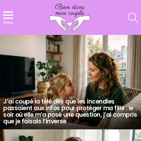
R
Menu
NOS
DERNIERS
ARTICLES
J’ai coupé la télé dès que les incendies
passaient aux infos pour protéger ma fille : le
soir où elle m’a posé une question, j’ai compris
que je faisais l’inverse