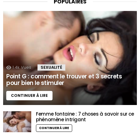
POPULAIRES
1.4k
Vues
SEXUALITÉ
Point G : comment le trouver et 3 secrets
pour bien le stimuler
CONTINUER À LIRE
Femme fontaine : 7 choses à savoir sur ce
phénomène intrigant
CONTINUER À LIRE