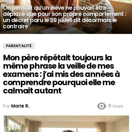
On pensait qu’un élève ne pouvait être
déplacé que pour son propre comportement :
un décret paru le 29 juillet dit désormais le
contraire
PARENTALITÉ
Mon père répétait toujours la
même phrase la veille de mes
examens : j’ai mis des années à
comprendre pourquoi elle me
calmait autant
Par
Marie R.
11
Vues