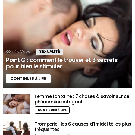
1.4k
Vues
SEXUALITÉ
Point G : comment le trouver et 3 secrets
pour bien le stimuler
CONTINUER À LIRE
Femme fontaine : 7 choses à savoir sur ce
phénomène intrigant
CONTINUER À LIRE
Tromperie : les 6 causes d’infidélité les plus
fréquentes