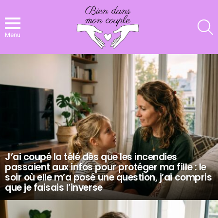
R
Menu
NOS
DERNIERS
ARTICLES
J’ai coupé la télé dès que les incendies
passaient aux infos pour protéger ma fille : le
soir où elle m’a posé une question, j’ai compris
que je faisais l’inverse