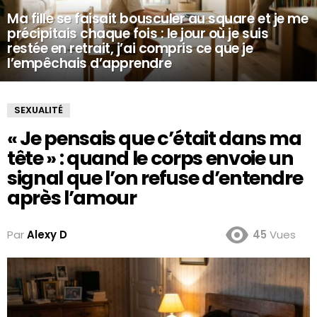
Ma fille se faisait bousculer au square et je me
précipitais chaque fois : le jour où je suis
restée en retrait, j’ai compris ce que je
l’empêchais d’apprendre
SEXUALITÉ
« Je pensais que c’était dans ma
tête » : quand le corps envoie un
signal que l’on refuse d’entendre
après l’amour
Par
Alexy D
45
Vues