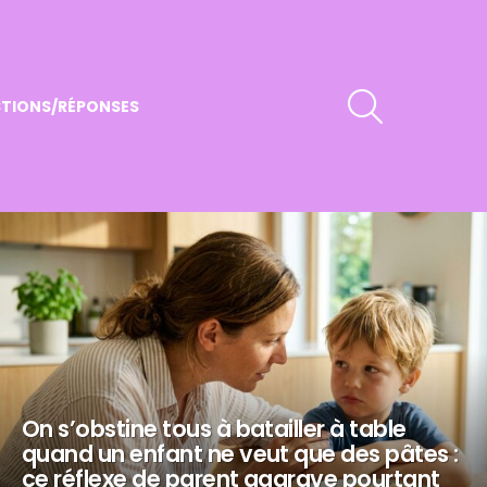
RECHERCHER
TIONS/RÉPONSES
On s’obstine tous à batailler à table
quand un enfant ne veut que des pâtes :
ce réflexe de parent aggrave pourtant