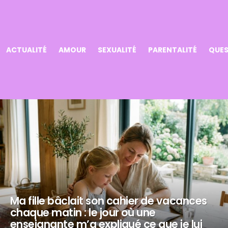
ACTUALITÉ
AMOUR
SEXUALITÉ
PARENTALITÉ
QUES
Ma fille bâclait son cahier de vacances
chaque matin : le jour où une
enseignante m’a expliqué ce que je lui