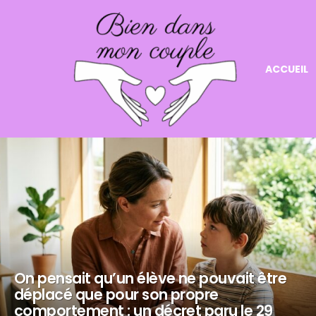
ACCUEIL
NOS
DERNIERS
ARTICLES
On pensait qu’un élève ne pouvait être
déplacé que pour son propre
comportement : un décret paru le 29