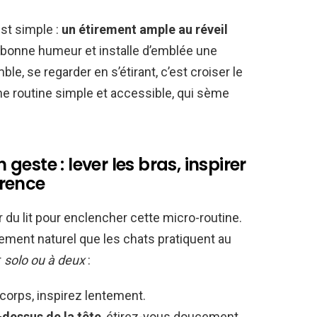
est simple :
un étirement ample au réveil
a bonne humeur et installe d’emblée une
le, se regarder en s’étirant, c’est croiser le
ne routine simple et accessible, qui sème
este : lever les bras, inspirer
érence
 du lit pour enclencher cette micro-routine.
irement naturel que les chats pratiquent au
r
solo ou à deux
:
 corps, inspirez lentement.
-dessus de la tête
, étirez-vous doucement