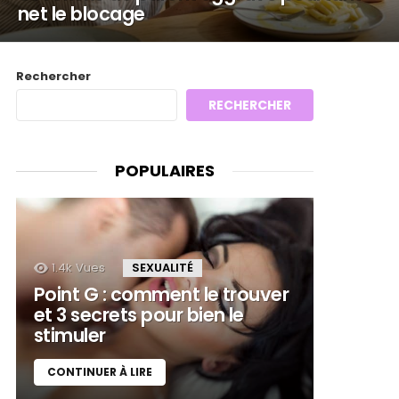
net le blocage
Rechercher
RECHERCHER
POPULAIRES
1.4k
Vues
SEXUALITÉ
Point G : comment le trouver
et 3 secrets pour bien le
stimuler
CONTINUER À LIRE