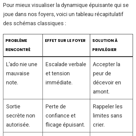
Pour mieux visualiser la dynamique épuisante qui se
joue dans nos foyers, voici un tableau récapitulatif
des schémas classiques :
PROBLÈME
EFFET SUR LE FOYER
SOLUTION À
RENCONTRÉ
PRIVILÉGIER
L’ado nie une
Escalade verbale
Accepter la
mauvaise
et tension
peur de
note.
immédiate.
décevoir en
amont.
Sortie
Perte de
Rappeler les
secrète non
confiance et
limites sans
autorisée.
flicage épuisant.
crier.