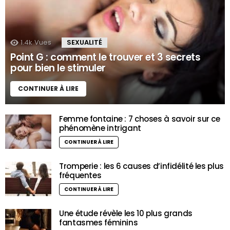
1.4k
Vues
SEXUALITÉ
Point G : comment le trouver et 3 secrets
pour bien le stimuler
CONTINUER À LIRE
Femme fontaine : 7 choses à savoir sur ce
phénomène intrigant
CONTINUER À LIRE
Tromperie : les 6 causes d’infidélité les plus
fréquentes
CONTINUER À LIRE
Une étude révèle les 10 plus grands
fantasmes féminins