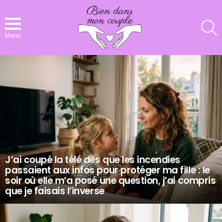
R
Menu
NOS
DERNIERS
ARTICLES
J’ai coupé la télé dès que les incendies
passaient aux infos pour protéger ma fille : le
soir où elle m’a posé une question, j’ai compris
que je faisais l’inverse