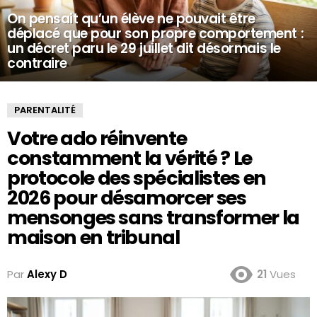
On pensait qu’un élève ne pouvait être
déplacé que pour son propre comportement :
un décret paru le 29 juillet dit désormais le
contraire
PARENTALITÉ
Votre ado réinvente
constamment la vérité ? Le
protocole des spécialistes en
2026 pour désamorcer ses
mensonges sans transformer la
maison en tribunal
Par
Alexy D
21
Vues