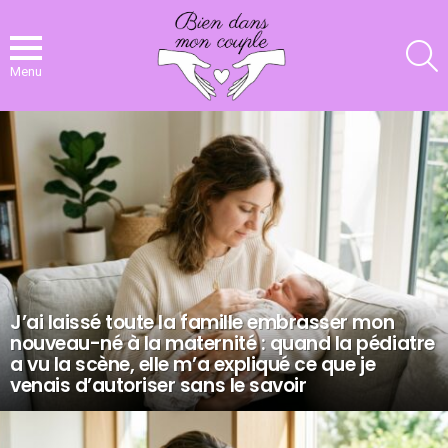
R
Menu
NOS
DERNIERS
ARTICLES
J’ai laissé toute la famille embrasser mon
nouveau-né à la maternité : quand la pédiatre
a vu la scène, elle m’a expliqué ce que je
venais d’autoriser sans le savoir