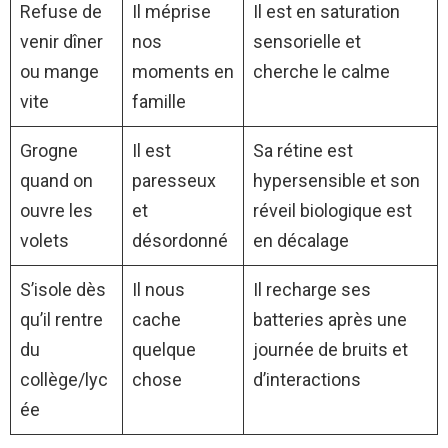
Refuse de
Il méprise
Il est en saturation
venir dîner
nos
sensorielle et
ou mange
moments en
cherche le calme
vite
famille
Grogne
Il est
Sa rétine est
quand on
paresseux
hypersensible et son
ouvre les
et
réveil biologique est
volets
désordonné
en décalage
S’isole dès
Il nous
Il recharge ses
qu’il rentre
cache
batteries après une
du
quelque
journée de bruits et
collège/lyc
chose
d’interactions
ée