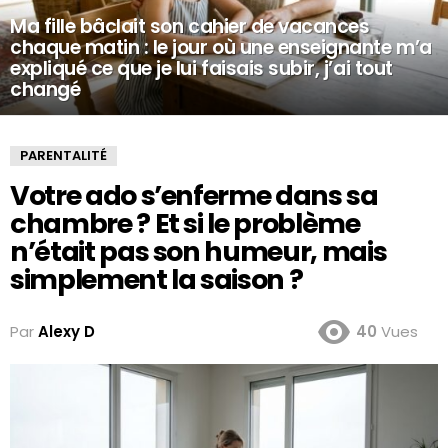
Ma fille bâclait son cahier de vacances
chaque matin : le jour où une enseignante m’a
expliqué ce que je lui faisais subir, j’ai tout
changé
PARENTALITÉ
Votre ado s’enferme dans sa
chambre ? Et si le problème
n’était pas son humeur, mais
simplement la saison ?
Par
Alexy D
40
Vues