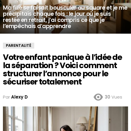
Ma fille se faisait bousculer au square et je me
précipitais chaque fois : le jour où je suis
restée en retrait, j’ai compris ce que je
l’empêchais d’apprendre
PARENTALITÉ
Votre enfant panique à l’idée de
la séparation ? Voici comment
structurer l’annonce pour le
sécuriser totalement
Par
Alexy D
30
Vues