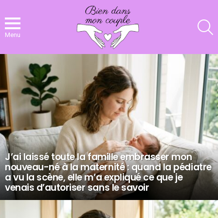
R
Menu
NOS
DERNIERS
ARTICLES
J’ai laissé toute la famille embrasser mon
nouveau-né à la maternité : quand la pédiatre
a vu la scène, elle m’a expliqué ce que je
venais d’autoriser sans le savoir