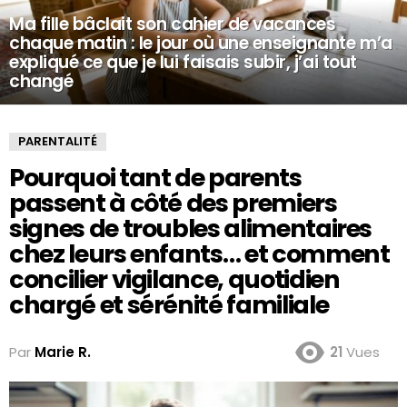
Ma fille bâclait son cahier de vacances
chaque matin : le jour où une enseignante m’a
expliqué ce que je lui faisais subir, j’ai tout
changé
PARENTALITÉ
Pourquoi tant de parents
passent à côté des premiers
signes de troubles alimentaires
chez leurs enfants… et comment
concilier vigilance, quotidien
chargé et sérénité familiale
Par
Marie R.
21
Vues