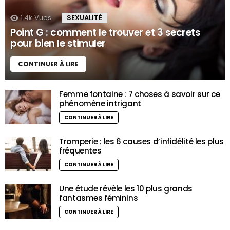
1.4k
Vues
SEXUALITÉ
Point G : comment le trouver et 3 secrets
pour bien le stimuler
CONTINUER À LIRE
Femme fontaine : 7 choses à savoir sur ce
phénomène intrigant
CONTINUER À LIRE
Tromperie : les 6 causes d’infidélité les plus
fréquentes
CONTINUER À LIRE
Une étude révèle les 10 plus grands
fantasmes féminins
CONTINUER À LIRE