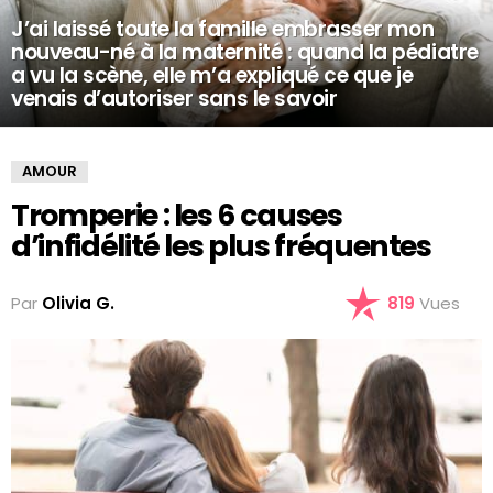
J’ai laissé toute la famille embrasser mon
nouveau-né à la maternité : quand la pédiatre
a vu la scène, elle m’a expliqué ce que je
venais d’autoriser sans le savoir
AMOUR
Tromperie : les 6 causes
d’infidélité les plus fréquentes
Par
Olivia G.
819
Vues