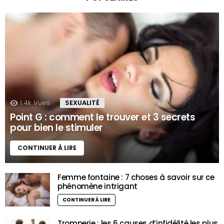
1.4k
Vues
SEXUALITÉ
Point G : comment le trouver et 3 secrets
pour bien le stimuler
CONTINUER À LIRE
Femme fontaine : 7 choses à savoir sur ce
phénomène intrigant
CONTINUER À LIRE
Tromperie : les 6 causes d’infidélité les plus