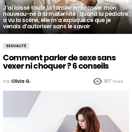
J’ai laissé toute la famille embrasser mon
nouveau-né à la maternité : quand la pédiatre
a vu la scène, elle m’a expliqué ce que je
venais d’autoriser sans le savoir
SEXUALITÉ
Comment parler de sexe sans
vexer ni choquer ? 6 conseils
Par
Olivia G.
107
Vues