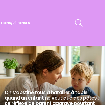
RECHERCHER
TIONS/RÉPONSES
On s’obstine tous à batailler à table
quand un enfant ne veut que des pâtes :
ce réflexe de parent aggrave pourtant