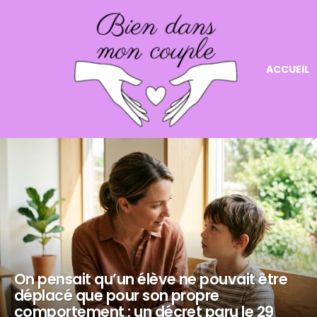
ACCUEIL
NOS
DERNIERS
ARTICLES
On pensait qu’un élève ne pouvait être
déplacé que pour son propre
comportement : un décret paru le 29