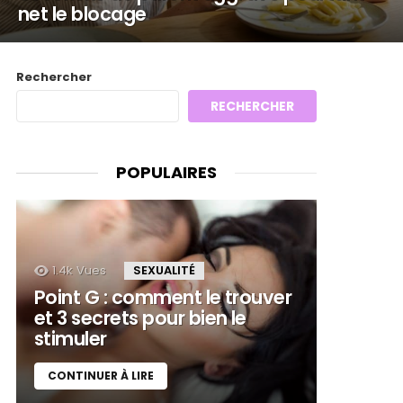
net le blocage
Rechercher
RECHERCHER
POPULAIRES
1.4k
Vues
SEXUALITÉ
Point G : comment le trouver
et 3 secrets pour bien le
stimuler
CONTINUER À LIRE