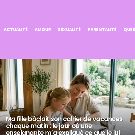
ACTUALITÉ
AMOUR
SEXUALITÉ
PARENTALITÉ
QUES
Ma fille bâclait son cahier de vacances
chaque matin : le jour où une
enseignante m’a expliqué ce que je lui