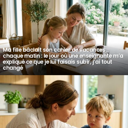
Ma fille bâclait son cahier de vacances
chaque matin : le jour où une enseignante m’a
expliqué ce que je lui faisais subir, j’ai tout
changé