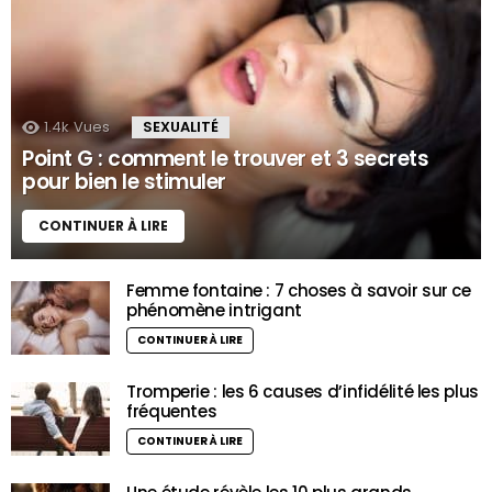
1.4k
Vues
SEXUALITÉ
Point G : comment le trouver et 3 secrets
pour bien le stimuler
CONTINUER À LIRE
Femme fontaine : 7 choses à savoir sur ce
phénomène intrigant
CONTINUER À LIRE
Tromperie : les 6 causes d’infidélité les plus
fréquentes
CONTINUER À LIRE