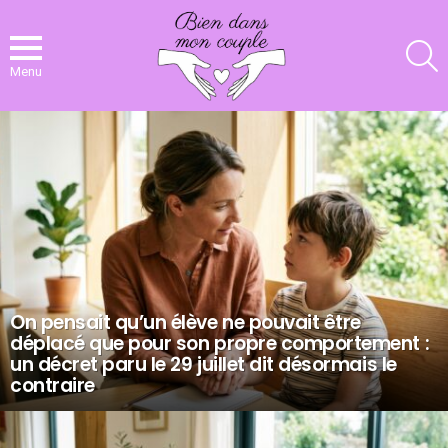
R
Menu
NOS
DERNIERS
ARTICLES
On pensait qu’un élève ne pouvait être
déplacé que pour son propre comportement :
un décret paru le 29 juillet dit désormais le
contraire