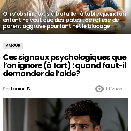
On s’obstine tous à batailler à table quand un
enfant ne veut que des pâtes : ce réflexe de
parent aggrave pourtant net le blocage
AMOUR
Ces signaux psychologiques que
l’on ignore (à tort) : quand faut-il
demander de l’aide ?
Par
Louise S
19
Vues