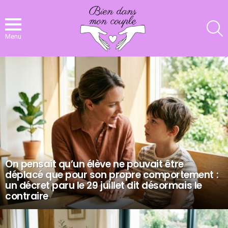
R
Menu
NOS
DERNIERS
ARTICLES
On pensait qu’un élève ne pouvait être
déplacé que pour son propre comportement :
un décret paru le 29 juillet dit désormais le
contraire