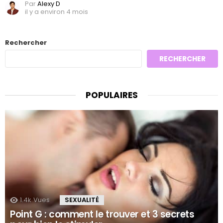
Par
Alexy D
il y a environ 4 mois
Rechercher
RECHERCHER
POPULAIRES
1.4k
Vues
SEXUALITÉ
Point G : comment le trouver et 3 secrets