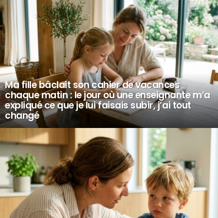
Ma fille bâclait son cahier de vacances
chaque matin : le jour où une enseignante m’a
expliqué ce que je lui faisais subir, j’ai tout
changé