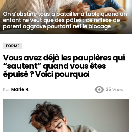
On s’obstine tous à batailler à table quand un
enfant ne veut que des pâtes : ce réflexe de
parent aggrave pourtant net le blocage
FORME
Vous avez déjà les paupières qui
“sautent” quand vous êtes
épuisé ? Voici pourquoi
Par
Marie R.
35
Vues