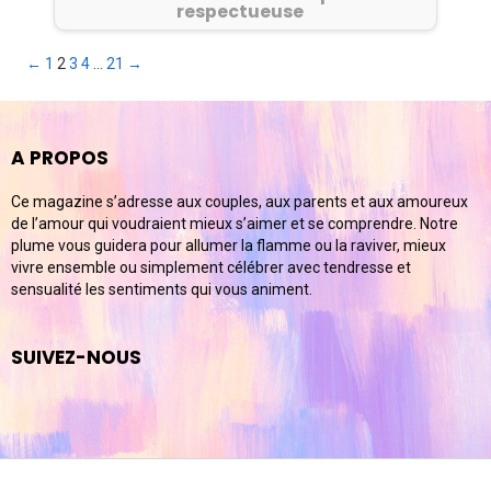
respectueuse
Pagination
←
1
2
3
4
…
21
→
des
publications
A PROPOS
Ce magazine s’adresse aux couples, aux parents et aux amoureux
de l’amour qui voudraient mieux s’aimer et se comprendre. Notre
plume vous guidera pour allumer la flamme ou la raviver, mieux
vivre ensemble ou simplement célébrer avec tendresse et
sensualité les sentiments qui vous animent.
SUIVEZ-NOUS