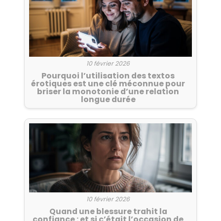
10 février 2026
Pourquoi l’utilisation des textos
érotiques est une clé méconnue pour
briser la monotonie d’une relation
longue durée
10 février 2026
Quand une blessure trahit la
confiance : et si c’était l’occasion de