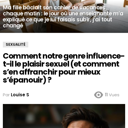
Ma fille bâclait son cahier de vacances
chaque matin : le jour où une enseignante m’a
expliqué ce que je lui faisais subir, j’ai tout
changé
SEXUALITÉ
Comment notre genre influence-
t-il le plaisir sexuel (et comment
s’en affranchir pour mieux
s’épanouir) ?
Par
Louise S
11
Vues