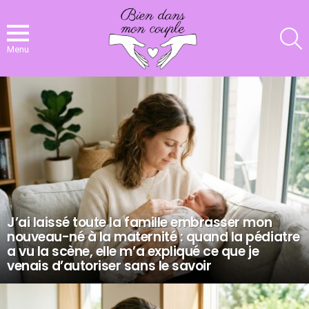
R
Menu
NOS
DERNIERS
ARTICLES
J’ai laissé toute la famille embrasser mon
nouveau-né à la maternité : quand la pédiatre
a vu la scène, elle m’a expliqué ce que je
venais d’autoriser sans le savoir