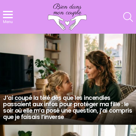
R
Menu
NOS
DERNIERS
ARTICLES
J’ai coupé la télé dès que les incendies
passaient aux infos pour protéger ma fille : le
soir où elle m’a posé une question, j’ai compris
que je faisais l’inverse