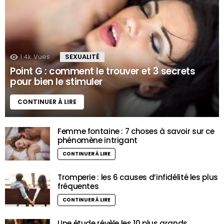
1.4k
Vues
SEXUALITÉ
Point G : comment le trouver et 3 secrets
pour bien le stimuler
CONTINUER À LIRE
Femme fontaine : 7 choses à savoir sur ce
phénomène intrigant
CONTINUER À LIRE
Tromperie : les 6 causes d’infidélité les plus
fréquentes
CONTINUER À LIRE
Une étude révèle les 10 plus grands