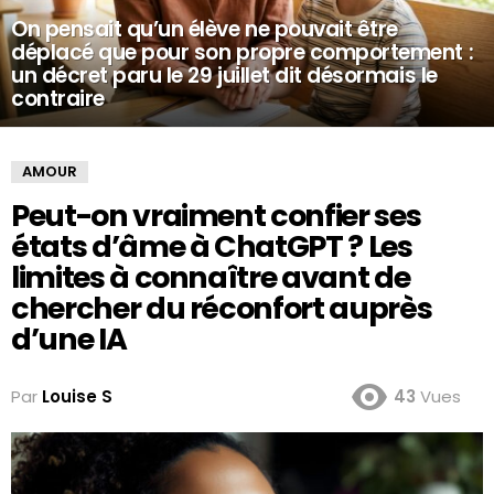
On pensait qu’un élève ne pouvait être
déplacé que pour son propre comportement :
un décret paru le 29 juillet dit désormais le
contraire
AMOUR
Peut-on vraiment confier ses
états d’âme à ChatGPT ? Les
limites à connaître avant de
chercher du réconfort auprès
d’une IA
Par
Louise S
43
Vues