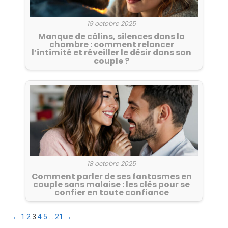
19 octobre 2025
Manque de câlins, silences dans la
chambre : comment relancer
l’intimité et réveiller le désir dans son
couple ?
18 octobre 2025
Comment parler de ses fantasmes en
couple sans malaise : les clés pour se
confier en toute confiance
Pagination
←
1
2
3
4
5
…
21
→