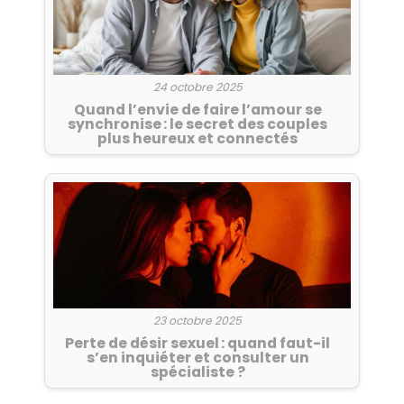
24 octobre 2025
Quand l’envie de faire l’amour se
synchronise : le secret des couples
plus heureux et connectés
23 octobre 2025
Perte de désir sexuel : quand faut-il
s’en inquiéter et consulter un
spécialiste ?