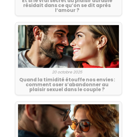
Et si le vrai secret du plaisir durable
résidait dans ce qu’on se dit après
l’amour ?
20 octobre 2025
Quand la timidité étouffe nos envies :
comment oser s’abandonner au
plaisir sexuel dans le couple ?