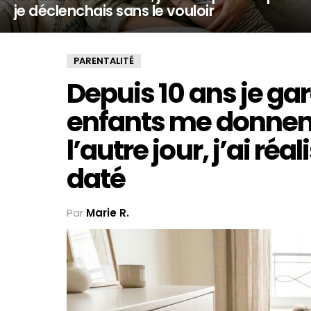
je déclenchais sans le vouloir
PARENTALITÉ
Depuis 10 ans je ga
enfants me donnent :
l’autre jour, j’ai réa
daté
Par
Marie R.