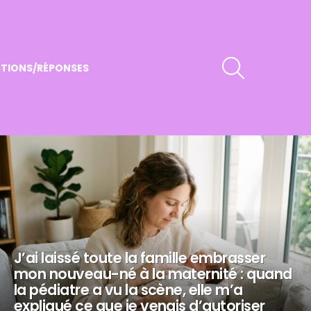
RECHERCHER
TIONS/RÉPONSES
J’ai laissé toute la famille embrasser
mon nouveau-né à la maternité : quand
la pédiatre a vu la scène, elle m’a
expliqué ce que je venais d’autoriser