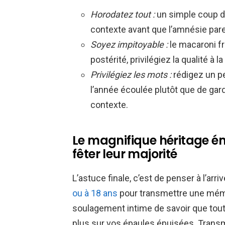
Horodatez tout :
un simple coup de
contexte avant que l’amnésie pare
Soyez impitoyable :
le macaroni fra
postérité, privilégiez la qualité à la
Privilégiez les mots :
rédigez un pe
l’année écoulée plutôt que de gar
contexte.
Le magnifique héritage ém
fêter leur majorité
L’astuce finale, c’est de penser à l’arr
ou à 18 ans
pour transmettre une mémoi
soulagement intime de savoir que tout 
plus sur vos épaules épuisées. Transm