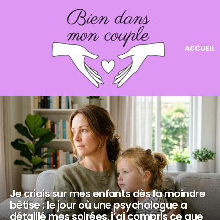
ACCUEIL
NOS
DERNIERS
ARTICLES
Je criais sur mes enfants dès la moindre
bêtise : le jour où une psychologue a
détaillé mes soirées, j’ai compris ce que