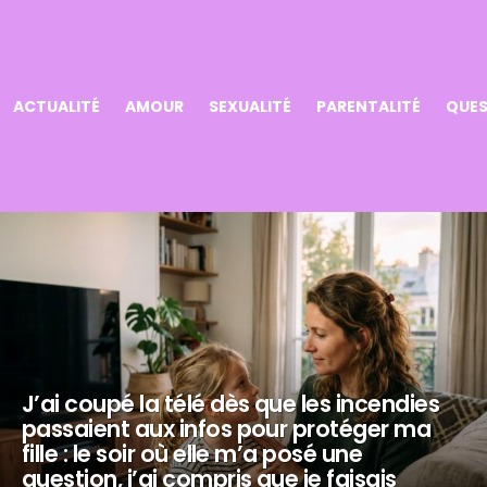
ACTUALITÉ
AMOUR
SEXUALITÉ
PARENTALITÉ
QUES
J’ai coupé la télé dès que les incendies
passaient aux infos pour protéger ma
fille : le soir où elle m’a posé une
question, j’ai compris que je faisais