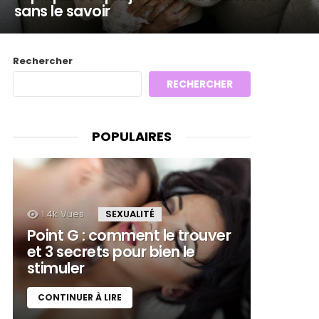
sans le savoir
Rechercher
RECHERCHER
POPULAIRES
1.4k
Vues
SEXUALITÉ
Point G : comment le trouver
et 3 secrets pour bien le
stimuler
CONTINUER À LIRE