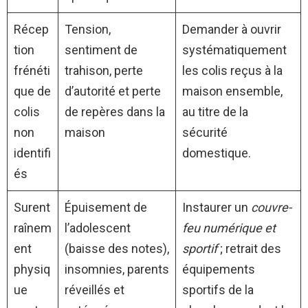
Récep
Tension,
Demander à ouvrir
tion
sentiment de
systématiquement
frénéti
trahison, perte
les colis reçus à la
que de
d’autorité et perte
maison ensemble,
colis
de repères dans la
au titre de la
non
maison
sécurité
identifi
domestique.
és
Surent
Épuisement de
Instaurer un
couvre-
raînem
l’adolescent
feu numérique et
ent
(baisse des notes),
sportif
; retrait des
physiq
insomnies, parents
équipements
ue
réveillés et
sportifs de la