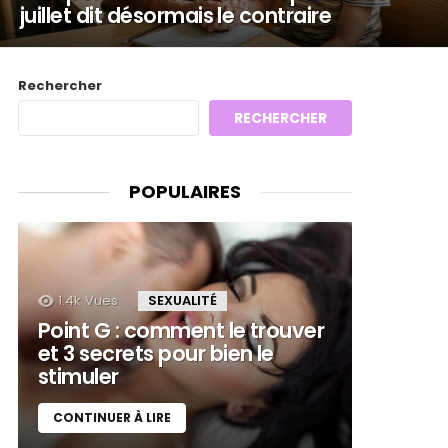
juillet dit désormais le contraire
Rechercher
RECHERCHER
POPULAIRES
1.4k
Vues
SEXUALITÉ
Point G : comment le trouver
et 3 secrets pour bien le
stimuler
CONTINUER À LIRE