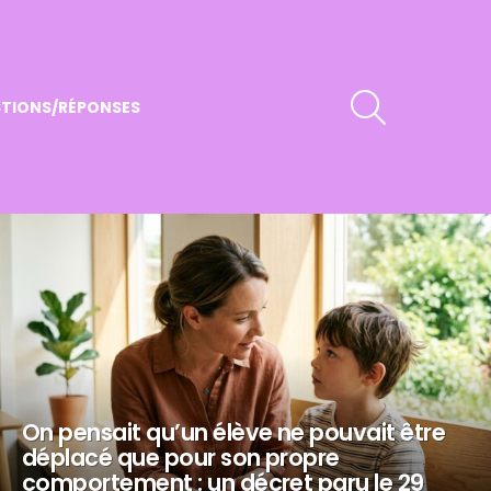
RECHERCHER
TIONS/RÉPONSES
On pensait qu’un élève ne pouvait être
déplacé que pour son propre
comportement : un décret paru le 29