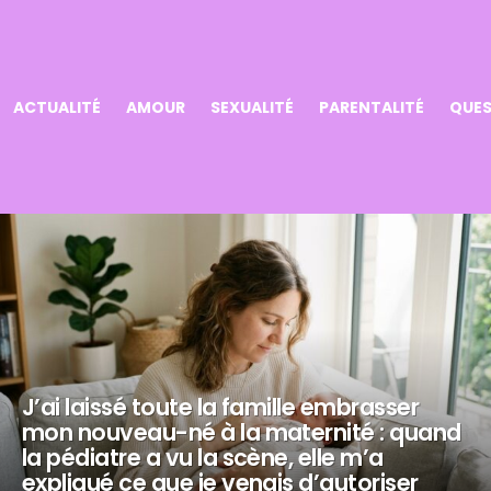
ACTUALITÉ
AMOUR
SEXUALITÉ
PARENTALITÉ
QUES
J’ai laissé toute la famille embrasser
mon nouveau-né à la maternité : quand
la pédiatre a vu la scène, elle m’a
expliqué ce que je venais d’autoriser