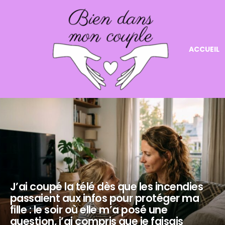
ACCUEIL
NOS
DERNIERS
ARTICLES
J’ai coupé la télé dès que les incendies
passaient aux infos pour protéger ma
fille : le soir où elle m’a posé une
question, j’ai compris que je faisais