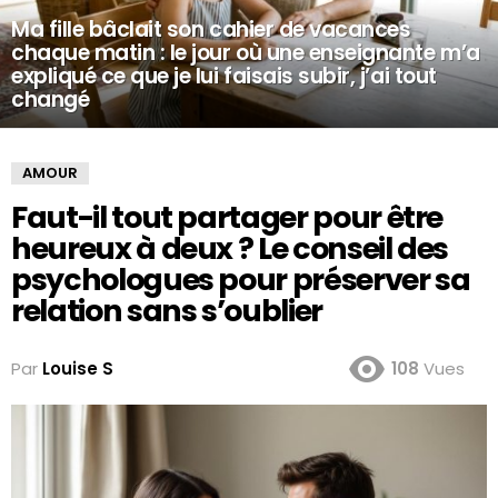
Ma fille bâclait son cahier de vacances
chaque matin : le jour où une enseignante m’a
expliqué ce que je lui faisais subir, j’ai tout
changé
AMOUR
Faut-il tout partager pour être
heureux à deux ? Le conseil des
psychologues pour préserver sa
relation sans s’oublier
Par
Louise S
108
Vues