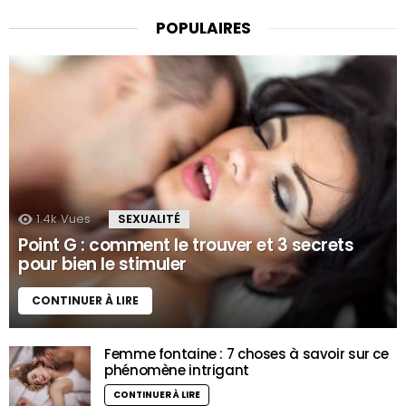
POPULAIRES
1.4k
Vues
SEXUALITÉ
Point G : comment le trouver et 3 secrets
pour bien le stimuler
CONTINUER À LIRE
Femme fontaine : 7 choses à savoir sur ce
phénomène intrigant
CONTINUER À LIRE