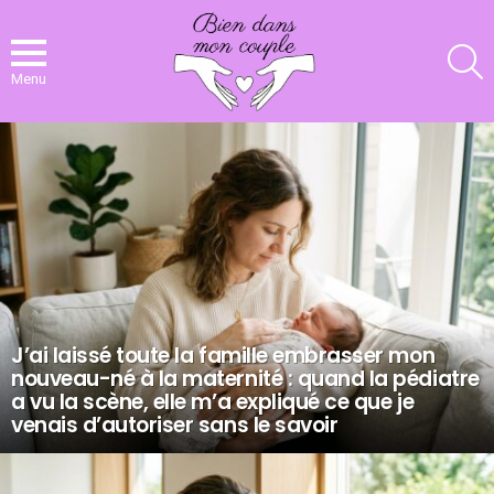
R
Menu
NOS
DERNIERS
ARTICLES
J’ai laissé toute la famille embrasser mon
nouveau-né à la maternité : quand la pédiatre
a vu la scène, elle m’a expliqué ce que je
venais d’autoriser sans le savoir