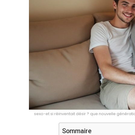
sexo-et si réinventait désir ? que nouvelle génér
Sommaire