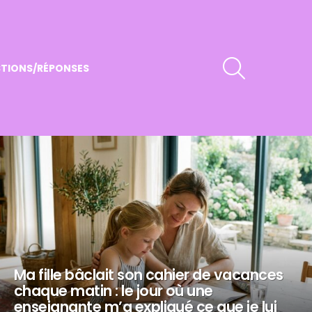
RECHERCHER
TIONS/RÉPONSES
Ma fille bâclait son cahier de vacances
chaque matin : le jour où une
enseignante m’a expliqué ce que je lui