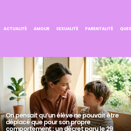
ACTUALITÉ
AMOUR
SEXUALITÉ
PARENTALITÉ
QUES
On pensait qu’un élève ne pouvait être
déplacé que pour son propre
comportement : un décret paru le 29