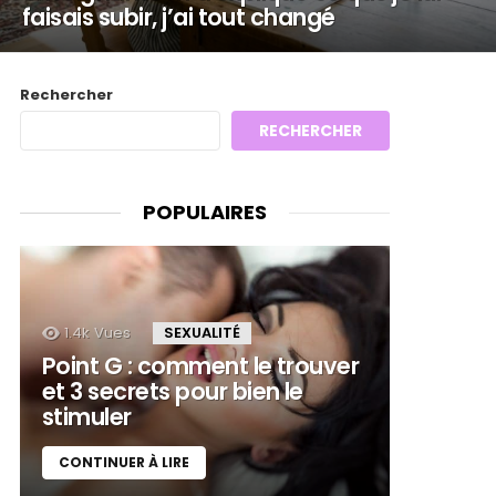
faisais subir, j’ai tout changé
Rechercher
RECHERCHER
POPULAIRES
1.4k
Vues
SEXUALITÉ
Point G : comment le trouver
et 3 secrets pour bien le
stimuler
CONTINUER À LIRE