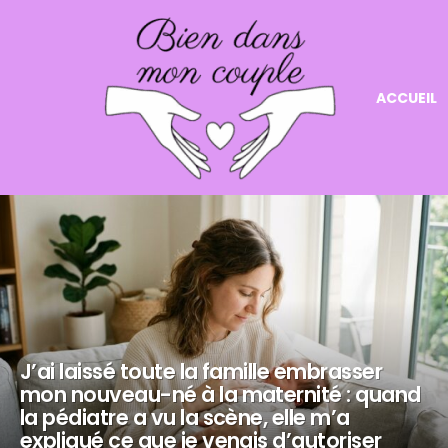
ACCUEIL
NOS
DERNIERS
ARTICLES
J’ai laissé toute la famille embrasser
mon nouveau-né à la maternité : quand
la pédiatre a vu la scène, elle m’a
expliqué ce que je venais d’autoriser