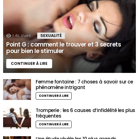
1.4k
Vues
SEXUALITÉ
Point G : comment le trouver et 3 secrets
pour bien le stimuler
CONTINUER À LIRE
Femme fontaine : 7 choses à savoir sur ce
phénomène intrigant
CONTINUER À LIRE
Tromperie : les 6 causes d’infidélité les plus
fréquentes
CONTINUER À LIRE
Une étude révèle les 10 plus grands