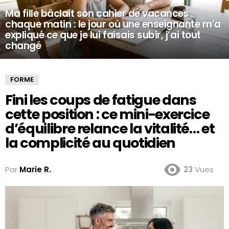
Ma fille bâclait son cahier de vacances
chaque matin : le jour où une enseignante m’a
expliqué ce que je lui faisais subir, j’ai tout
changé
FORME
Fini les coups de fatigue dans
cette position : ce mini-exercice
d’équilibre relance la vitalité… et
la complicité au quotidien
Par
Marie R.
23
Vues