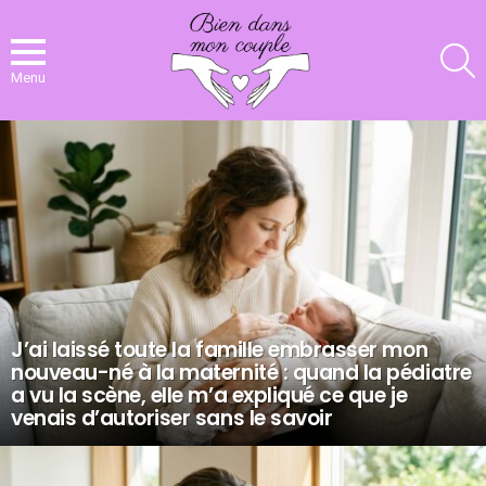
R
Menu
NOS
DERNIERS
ARTICLES
J’ai laissé toute la famille embrasser mon
nouveau-né à la maternité : quand la pédiatre
a vu la scène, elle m’a expliqué ce que je
venais d’autoriser sans le savoir