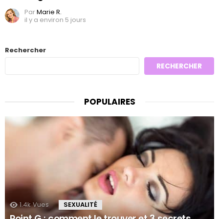
Par
Marie R.
il y a environ 5 jours
Rechercher
RECHERCHER
POPULAIRES
1.4k
Vues
SEXUALITÉ
Point G : comment le trouver et 3 secrets