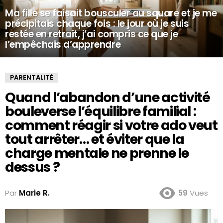
Ma fille se faisait bousculer au square et je me
précipitais chaque fois : le jour où je suis
restée en retrait, j’ai compris ce que je
l’empêchais d’apprendre
PARENTALITÉ
Quand l’abandon d’une activité
bouleverse l’équilibre familial :
comment réagir si votre ado veut
tout arrêter… et éviter que la
charge mentale ne prenne le
dessus ?
Par
Marie R.
59
Vues