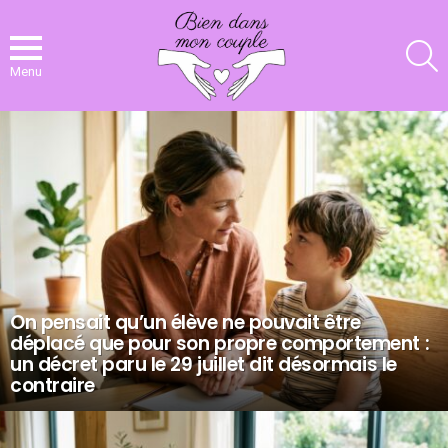
R
Menu
NOS
DERNIERS
ARTICLES
On pensait qu’un élève ne pouvait être
déplacé que pour son propre comportement :
un décret paru le 29 juillet dit désormais le
contraire