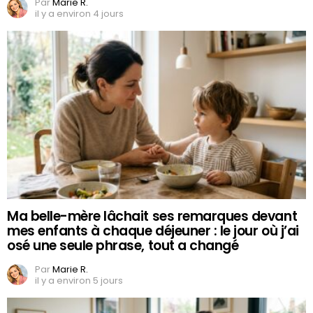
Par
Marie R.
il y a environ 4 jours
Ma belle-mère lâchait ses remarques devant
mes enfants à chaque déjeuner : le jour où j’ai
osé une seule phrase, tout a changé
Par
Marie R.
il y a environ 5 jours