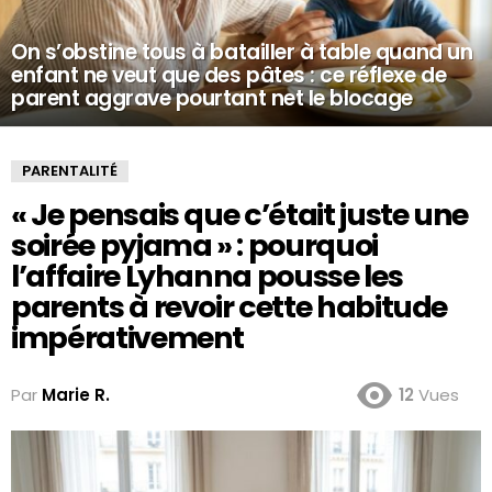
On s’obstine tous à batailler à table quand un
enfant ne veut que des pâtes : ce réflexe de
parent aggrave pourtant net le blocage
PARENTALITÉ
« Je pensais que c’était juste une
soirée pyjama » : pourquoi
l’affaire Lyhanna pousse les
parents à revoir cette habitude
impérativement
Par
Marie R.
12
Vues