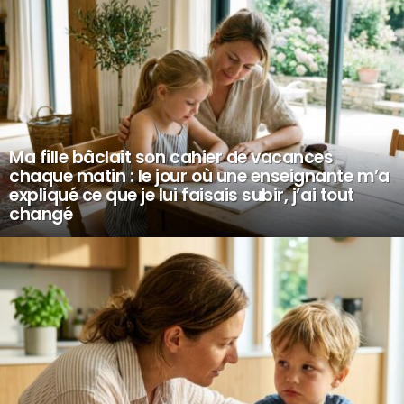
Ma fille bâclait son cahier de vacances
chaque matin : le jour où une enseignante m’a
expliqué ce que je lui faisais subir, j’ai tout
changé