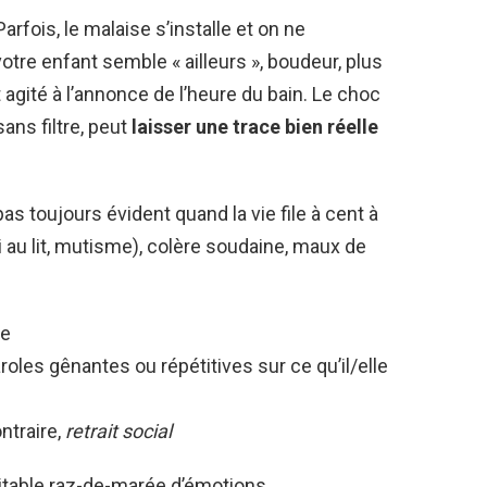
arfois, le malaise s’installe et on ne
tre enfant semble « ailleurs », boudeur, plus
agité à l’annonce de l’heure du bain. Le choc
sans filtre, peut
laisser une trace bien réelle
pas toujours évident quand la vie file à cent à
i au lit, mutisme), colère soudaine, maux de
le
roles gênantes ou répétitives sur ce qu’il/elle
ntraire,
retrait social
éritable raz-de-marée d’émotions