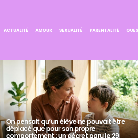
ACTUALITÉ
AMOUR
SEXUALITÉ
PARENTALITÉ
QUES
On pensait qu’un élève ne pouvait être
déplacé que pour son propre
comportement : un décret paru le 29