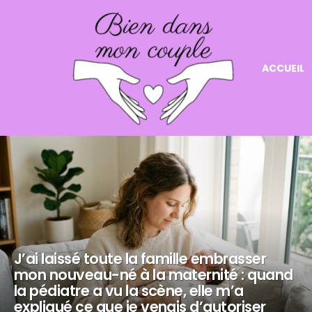
ACCUEIL
NOS
DERNIERS
ARTICLES
J’ai laissé toute la famille embrasser
mon nouveau-né à la maternité : quand
la pédiatre a vu la scène, elle m’a
expliqué ce que je venais d’autoriser