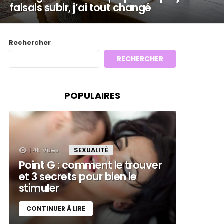
faisais subir, j’ai tout changé
Rechercher
RECHERCHER
POPULAIRES
1.4k
Vues
SEXUALITÉ
Point G : comment le trouver
et 3 secrets pour bien le
stimuler
CONTINUER À LIRE