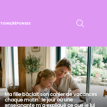
RECHERCHER
TIONS/RÉPONSES
Ma fille bâclait son cahier de vacances
chaque matin : le jour où une
enseignante m’a expliqué ce que je lui