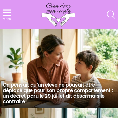
R
Menu
NOS
DERNIERS
ARTICLES
On pensait qu’un élève ne pouvait être
déplacé que pour son propre comportement :
un décret paru le 29 juillet dit désormais le
contraire