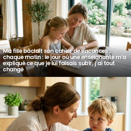
Ma fille bâclait son cahier de vacances
chaque matin : le jour où une enseignante m’a
expliqué ce que je lui faisais subir, j’ai tout
changé