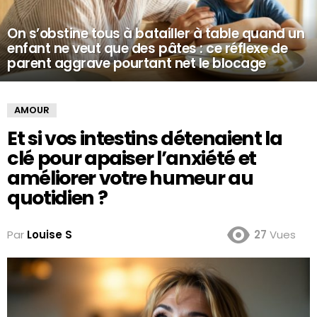
On s’obstine tous à batailler à table quand un
enfant ne veut que des pâtes : ce réflexe de
parent aggrave pourtant net le blocage
AMOUR
Et si vos intestins détenaient la
clé pour apaiser l’anxiété et
améliorer votre humeur au
quotidien ?
Par
Louise S
27
Vues