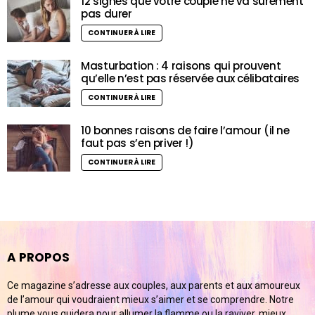
12 signes que votre couple ne va sûrement
pas durer
CONTINUER À LIRE
Masturbation : 4 raisons qui prouvent
qu’elle n’est pas réservée aux célibataires
CONTINUER À LIRE
10 bonnes raisons de faire l’amour (il ne
faut pas s’en priver !)
CONTINUER À LIRE
A PROPOS
Ce magazine s’adresse aux couples, aux parents et aux amoureux
de l’amour qui voudraient mieux s’aimer et se comprendre. Notre
plume vous guidera pour allumer la flamme ou la raviver, mieux