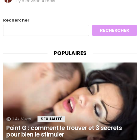
il y a environ 4 mois
Rechercher
RECHERCHER
POPULAIRES
1.4k
Vues
SEXUALITÉ
Point G : comment le trouver et 3 secrets
pour bien le stimuler