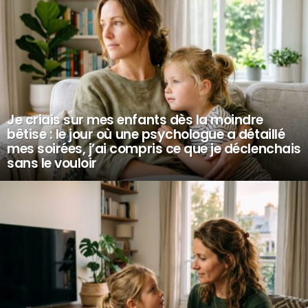
Je criais sur mes enfants dès la moindre
bêtise : le jour où une psychologue a détaillé
mes soirées, j’ai compris ce que je déclenchais
sans le vouloir