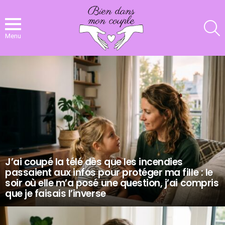
R
Menu
NOS
DERNIERS
ARTICLES
J’ai coupé la télé dès que les incendies
passaient aux infos pour protéger ma fille : le
soir où elle m’a posé une question, j’ai compris
que je faisais l’inverse