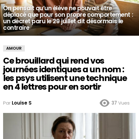
On pensait qu’un élève ne pouvait être
déplacé que pour son propre comportement :
un décret paru le 29 juillet dit désormais le
contraire
AMOUR
Ce brouillard qui rend vos
journées identiques a un nom :
les psys utilisent une technique
en 4 lettres pour en sortir
Par
Louise S
37
Vues