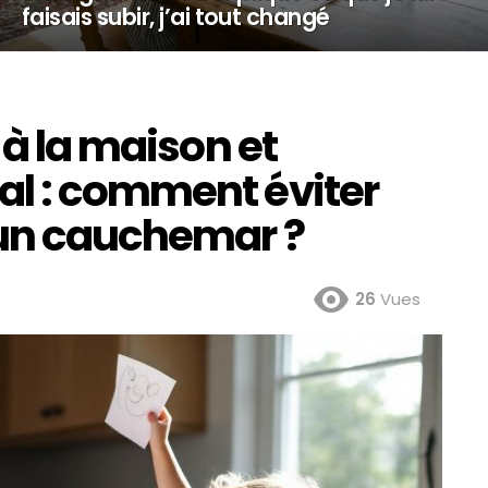
faisais subir, j’ai tout changé
 à la maison et
l : comment éviter
 un cauchemar ?
26
Vues