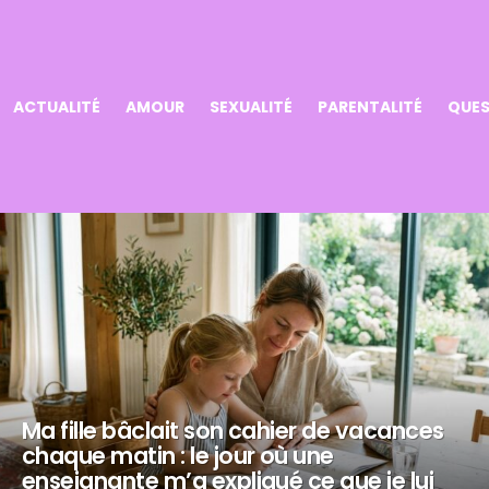
ACTUALITÉ
AMOUR
SEXUALITÉ
PARENTALITÉ
QUES
Ma fille bâclait son cahier de vacances
chaque matin : le jour où une
enseignante m’a expliqué ce que je lui