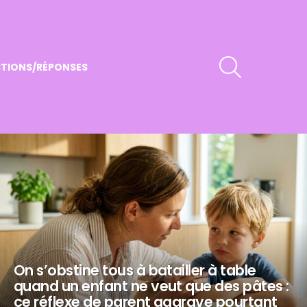
RECHERCHER
TIONS/RÉPONSES
On s’obstine tous à batailler à table
quand un enfant ne veut que des pâtes :
ce réflexe de parent aggrave pourtant