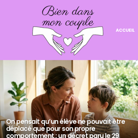
ACCUEIL
NOS
DERNIERS
ARTICLES
On pensait qu’un élève ne pouvait être
déplacé que pour son propre
comportement : un décret paru le 29