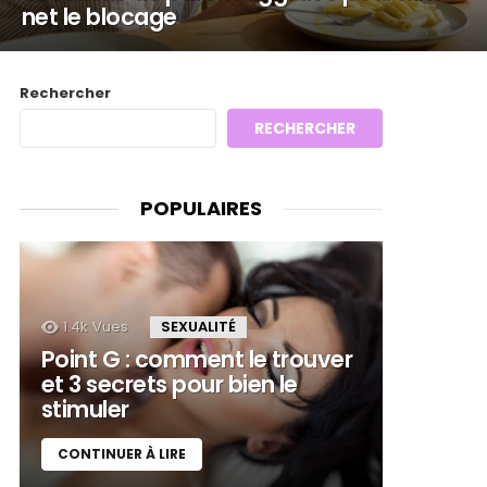
net le blocage
Rechercher
RECHERCHER
POPULAIRES
1.4k
Vues
SEXUALITÉ
Point G : comment le trouver
et 3 secrets pour bien le
stimuler
CONTINUER À LIRE