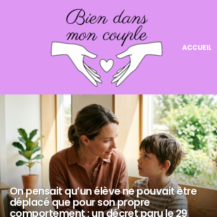
ACCUEIL
NOS
DERNIERS
ARTICLES
On pensait qu’un élève ne pouvait être
déplacé que pour son propre
comportement : un décret paru le 29