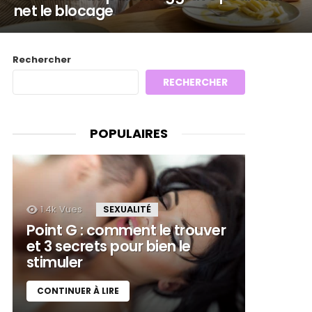
net le blocage
Rechercher
RECHERCHER
POPULAIRES
1.4k
Vues
SEXUALITÉ
Point G : comment le trouver
et 3 secrets pour bien le
stimuler
CONTINUER À LIRE