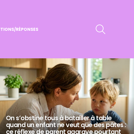
RECHERCHER
TIONS/RÉPONSES
On s’obstine tous à batailler à table
quand un enfant ne veut que des pâtes :
ce réflexe de parent aggrave pourtant