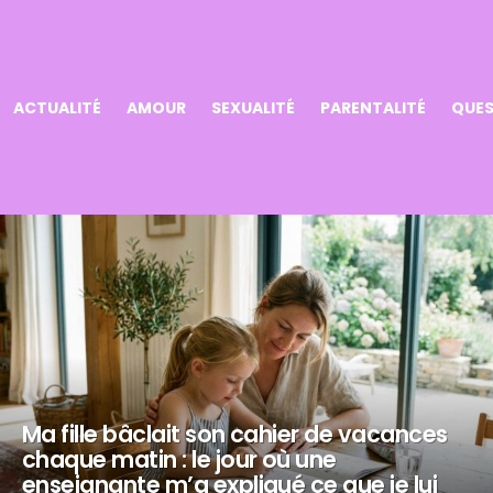
ACTUALITÉ
AMOUR
SEXUALITÉ
PARENTALITÉ
QUES
Ma fille bâclait son cahier de vacances
chaque matin : le jour où une
enseignante m’a expliqué ce que je lui