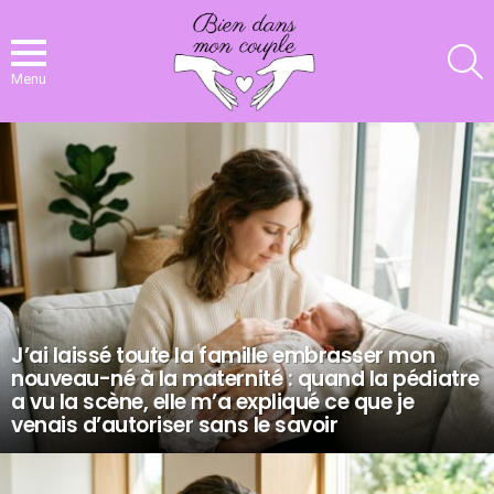
R
Menu
NOS
DERNIERS
ARTICLES
J’ai laissé toute la famille embrasser mon
nouveau-né à la maternité : quand la pédiatre
a vu la scène, elle m’a expliqué ce que je
venais d’autoriser sans le savoir