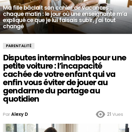
Ma fille bâclait son cahier de vacances
chaque matin : le jour où une enseignante m’a
expliqué ce que je lui faisais subir, j’ai tout
changé
PARENTALITÉ
Disputes interminables pour une
petite voiture : l’incapacité
cachée de votre enfant qui va
enfin vous éviter de jouer au
gendarme du partage au
quotidien
Par
Alexy D
21
Vues