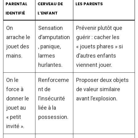
PARENTAL
CERVEAU DE
LES PARENTS
IDENTIFIÉ
L’ENFANT
On
Sensation
Prévenir plutôt que
arrache le
d’amputation
guérir : cacher les
jouet des
, panique,
« jouets phares » si
mains.
larmes
d’autres enfants
hurlantes.
viennent jouer.
On le
Renforceme
Proposer deux objets
force à
nt de
de valeur similaire
donner le
l’insécurité
avant l’explosion.
jouet au
liée à la
« petit
possession.
invité ».