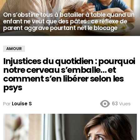
On s’obstine tous à batailler à table quand un
enfant ne veut que des pâtes : ce réflexe de
parent aggrave pourtant net le blocage
AMOUR
Injustices du quotidien : pourquoi
notre cerveau s’emballe… et
comment s’en libérer selon les
psys
Par
Louise S
63
Vues