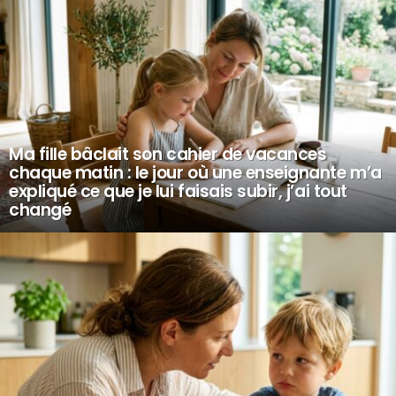
Ma fille bâclait son cahier de vacances
chaque matin : le jour où une enseignante m’a
expliqué ce que je lui faisais subir, j’ai tout
changé