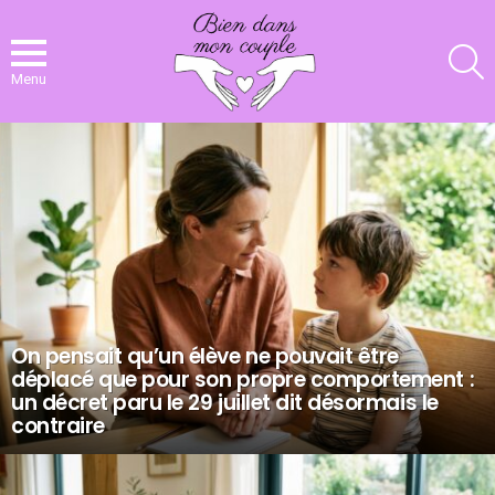
R
Menu
NOS
DERNIERS
ARTICLES
On pensait qu’un élève ne pouvait être
déplacé que pour son propre comportement :
un décret paru le 29 juillet dit désormais le
contraire