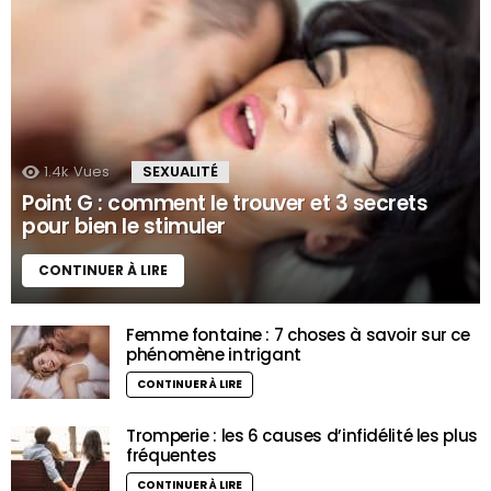
1.4k
Vues
SEXUALITÉ
Point G : comment le trouver et 3 secrets
pour bien le stimuler
CONTINUER À LIRE
Femme fontaine : 7 choses à savoir sur ce
phénomène intrigant
CONTINUER À LIRE
Tromperie : les 6 causes d’infidélité les plus
fréquentes
CONTINUER À LIRE